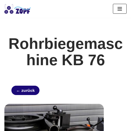
Zum
Inhalt
springen
Rohrbiegemasc
hine KB 76
← zurück